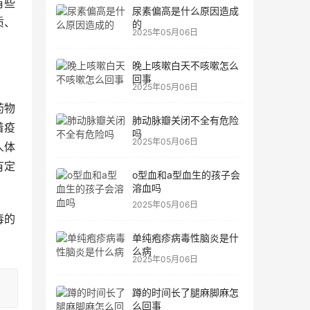
有些
尿素偏高是什么原因造成
质、
的
2025年05月06日
晚上咳嗽白天不咳嗽怎么
回事
2025年05月06日
药物
肺动脉瓣关闭不全有危险
着疫
吗
2025年05月06日
人体
有定
o型血和a型血生的孩子会
溶血吗
2025年05月06日
毒的
单纯疱疹病毒性脑炎是什
么病
2025年05月06日
蹲的时间长了腿麻脚麻怎
么回事