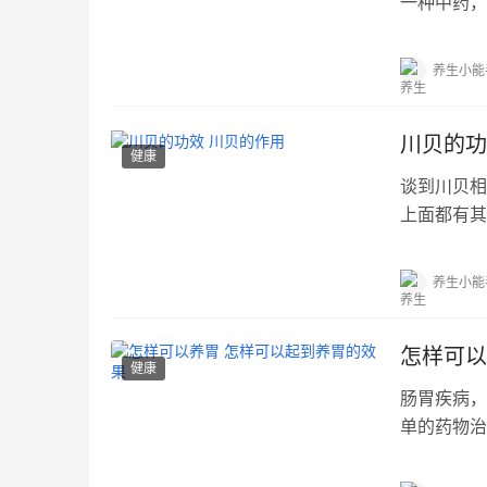
一种中药，
有...…
养生小能
川贝的功
健康
谈到川贝相
上面都有其
效...…
养生小能
怎样可以
健康
肠胃疾病，
单的药物治
作，...…