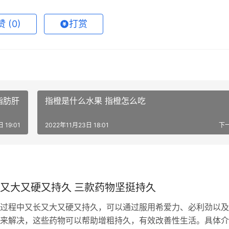
 (
0
)
打赏
当心脂肪肝
指橙是什么水果 指橙怎么吃
 19:01
2022年11月23日 18:01
下
又大又硬又持久 三款药物坚挺持久
过程中又长又大又硬又持久，可以通过服用希爱力、必利劲以及
来解决，这些药物可以帮助增粗持久，有效改善性生活。具体介