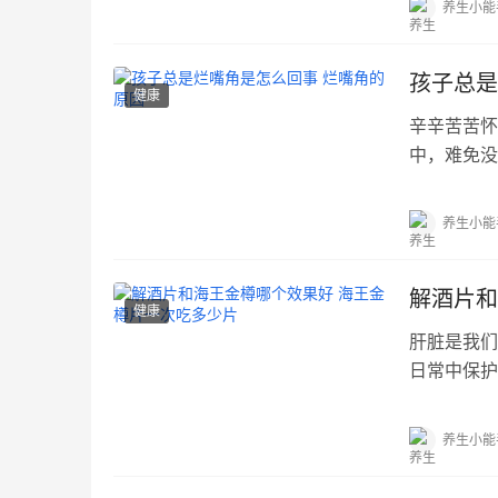
养生小能
孩子总是
健康
辛辛苦苦怀
中，难免没
就...…
养生小能
解酒片和
健康
肝脏是我们
日常中保护
的...…
养生小能