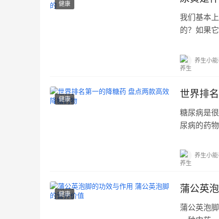
健康
我们基本上
的？如果它
接...…
养生小能
世界排名
健康
糖尿病是很
尿病的药物
择...…
养生小能
蒲公英泡
健康
蒲公英泡脚