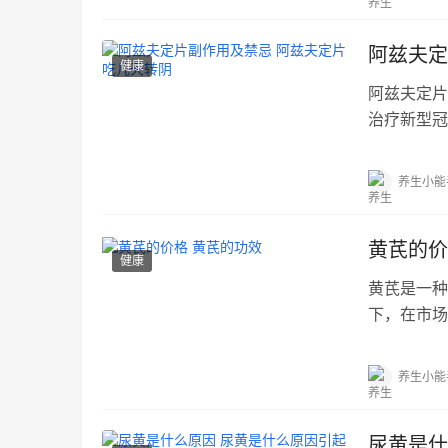
阿兹夫定
健康
阿兹夫定片
治疗新型冠
说...…
养生小能
黄芪的价
健康
黄芪是一种
下，在市场
身...…
养生小能
尿黄是什