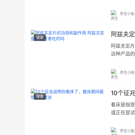
绍...…
养生小能
阿兹夫定
健康
阿兹夫定片
这种产品的
阿...…
养生小能
10个征
健康
着床是指受
或正在尝试
以...…
养生小能