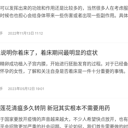
可以发挥出来的功效和作用还是比较多的，当然很多人在考虑服
时候也也担心会给身体带来一些伤害或者出现一些副作用。具体
手
2022年11月13日 11:12
兆说明你着床了，着床期间最明显的症状
精卵成功植入子宫内膜，开始进行胚胎发育的过程。对于已经备
怀孕的女性，了解和关注自身是否着床是一件十分重要的事情。
手
2023年05月12日 19:01
莲花清瘟多久转阴 新冠其实根本不需要用药
于国家要放开疫情的声音越来越大，不少人希望快点放开，也有
平会招致更加严重的社会问题。无论如何，我们首先需要做的时