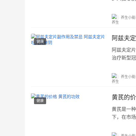
保...…
养生小能
阿兹夫定
健康
阿兹夫定片
治疗新型冠
说...…
养生小能
黄芪的价
健康
黄芪是一种
下，在市场
身...…
养生小能