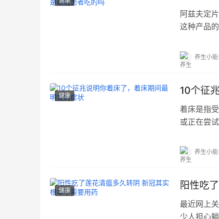
健康
阿兹夫定片
这种产品的
阿...…
养生小能
10个征
健康
着床是指受
或正在尝试
以...…
养生小能
阳性吃了
健康
最近网上关
少人担心躺