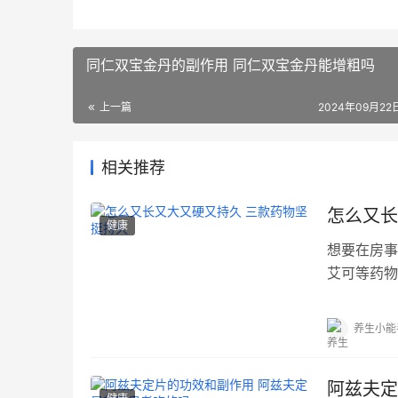
同仁双宝金丹的副作用 同仁双宝金丹能增粗吗
上一篇
2024年09月22日
相关推荐
怎么又长
健康
想要在房事
艾可等药物
绍...…
养生小能
阿兹夫定