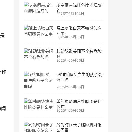
尿素偏高是什么原因造成
的
2025年05月06日
晚上咳嗽白天不咳嗽怎么
回事
是
2025年05月06日
肺动脉瓣关闭不全有危险
吗
2025年05月06日
补作
o型血和a型血生的孩子会
溶血吗
2025年05月06日
单纯疱疹病毒性脑炎是什
么病
够闻
2025年05月06日
蹲的时间长了腿麻脚麻怎
么回事